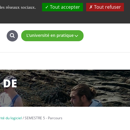
atoires
UBS
Plateforme pédagogique
Tout accepter
Tout refuser
 les réseaux sociaux.
L'université en pratique
 DE
té du logiciel
SEMESTRE 5 - Parcours