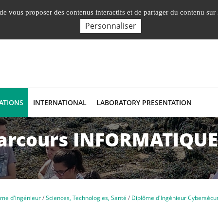
Nos Facultés, Instituts, Ecole
Labor
, de vous proposer des contenus interactifs et de partager du contenu sur
Personnaliser
ATIONS
INTERNATIONAL
LABORATORY PRESENTATION
Parcours INFORMATIQUE
ôme d'ingénieur
Sciences, Technologies, Santé
Diplôme d'Ingénieur Cybersécuri