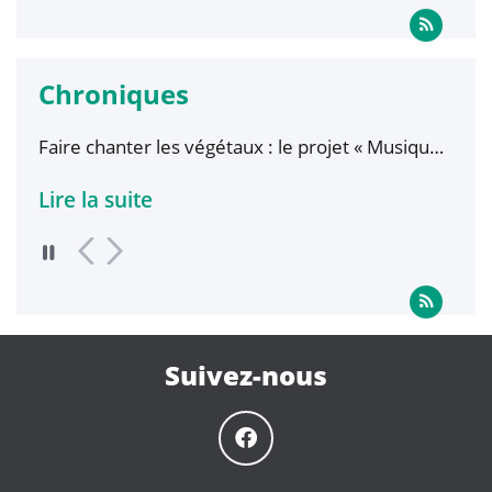
Chroniques
Faire chanter les végétaux : le projet « Musique
Data
à partir de plantes », entre art et science
Lire la suite
Lire
Suivez-nous