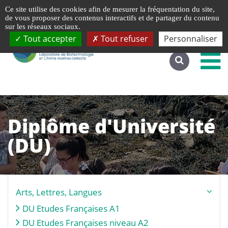
Gestion de vos préférences liées aux cookies
Ce site utilise des cookies afin de mesurer la fréquentation du site,
Accéder au site complet
de vous proposer des contenus interactifs et de partager du contenu
sur les réseaux sociaux.
Tout accepter
Tout refuser
Personnaliser
Diplôme d'Université
(DU)
Arts, Lettres, Langues
DU Etudes Françaises A1
DU Etudes Françaises niveau A2