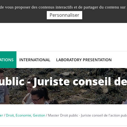
Nos Facultés, Instituts, Ecole
Labor
, de vous proposer des contenus interactifs et de partager du contenu sur
Personnaliser
ATIONS
INTERNATIONAL
LABORATORY PRESENTATION
blic - Juriste conseil de
er
Droit, Economie, Gestion
Master Droit public - Juriste conseil de l'action pub