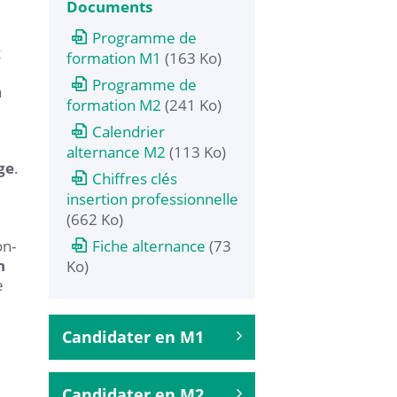
Documents
Programme de
t
formation M1
(163 Ko)
Programme de
à
formation M2
(241 Ko)
Calendrier
alternance M2
(113 Ko)
ge
.
Chiffres clés
insertion professionnelle
(662 Ko)
on-
Fiche alternance
(73
n
Ko)
e
Candidater en M1
Candidater en M2