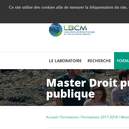
Gestion de vos préférences liées aux cookies
Ce site utilise des cookies afin de mesurer la fréquentation du site
LE LABORATOIRE
RECHERCHE
FORM
Master Droit pu
publique
Accueil
Formations
Formations 2017-2018
Mast