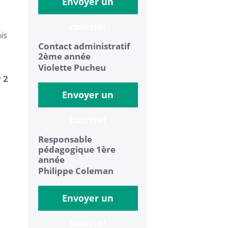
Envoyer un
courriel
is
Contact administratif
2ème année
Violette Pucheu
 2
Envoyer un
courriel
Responsable
pédagogique 1ère
année
Philippe Coleman
Envoyer un
courriel