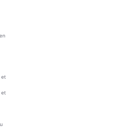
men
 et
 et
au