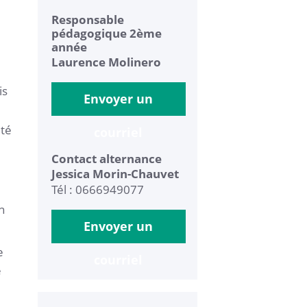
Responsable
pédagogique 2ème
année
Laurence Molinero
is
Envoyer un
ité
courriel
Contact alternance
Jessica Morin-Chauvet
Tél : 0666949077
n
Envoyer un
e
courriel
e