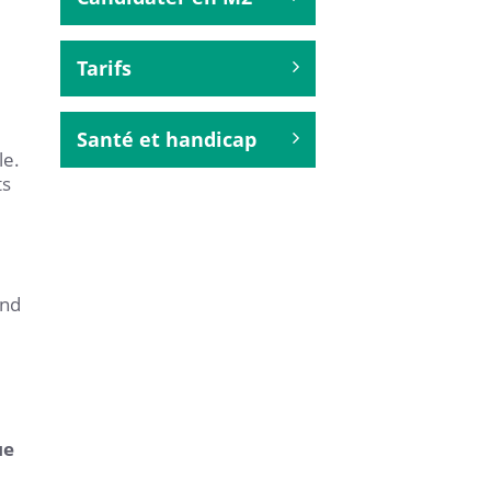
Tarifs
Santé et handicap
le.
ts
ond
ue