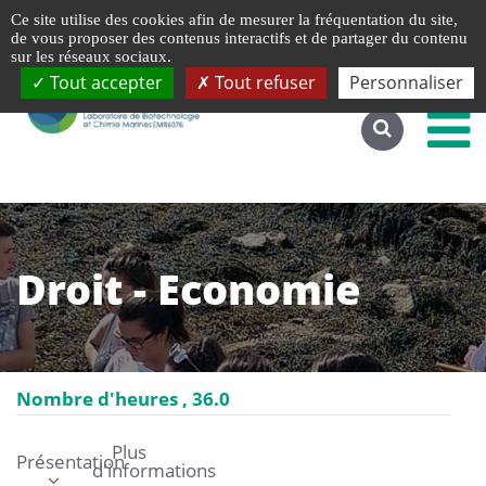
Gestion de vos préférences liées aux cookies
Ce site utilise des cookies afin de mesurer la fréquentation du site,
Accéder au site complet
de vous proposer des contenus interactifs et de partager du contenu
sur les réseaux sociaux.
Tout accepter
Tout refuser
Personnaliser
Droit - Economie
Nombre d'heures
36.0
Plus
Présentation
d'informations