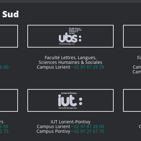
 Sud
Faculté Lettres, Langues,
F
Sciences Humaines & Sociales
6 00
Campus Lorient ·
02 97 87 29 29
Cam
Cam
rs
IUT Lorient-Pontivy
5 59
Campus Lorient ·
02 97 87 28 00
2 73
Campus Pontivy ·
02 97 27 67 70