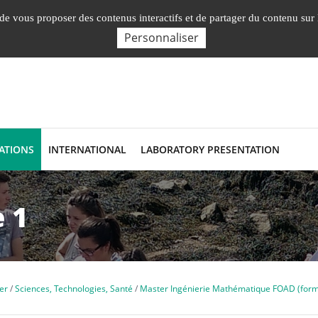
Nos Facultés, Instituts, Ecole
Labor
, de vous proposer des contenus interactifs et de partager du contenu sur
Personnaliser
ATIONS
INTERNATIONAL
LABORATORY PRESENTATION
 1
er
Sciences, Technologies, Santé
Master Ingénierie Mathématique FOAD (forma