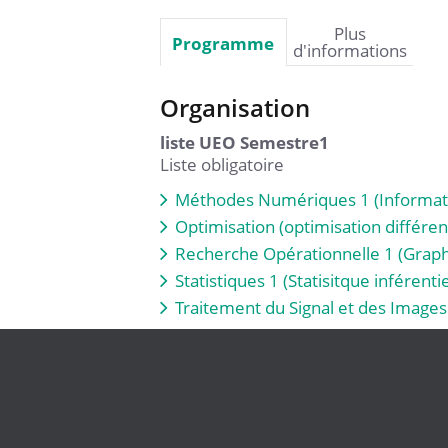
Plus
Programme
d'informations
Organisation
liste UEO Semestre1
Liste obligatoire
Méthodes Numériques 1 (Informatiq
Optimisation (optimisation différen
Recherche Opérationnelle 1 (Graphe
Statistiques 1 (Statisitque inférentie
Traitement du Signal et des Images 