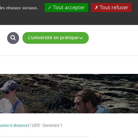
atoires
UBS
Plateforme pédagogique
Tout accepter
Tout refuser
 les réseaux sociaux.
L'université en pratique
tion à distance)
UEO - Semestre 1