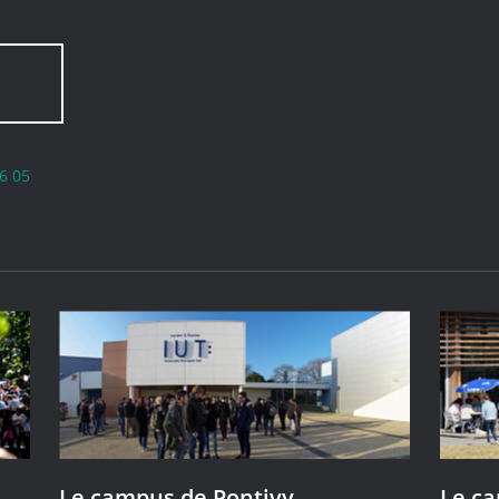
6 05
Le campus de Pontivy
Le c